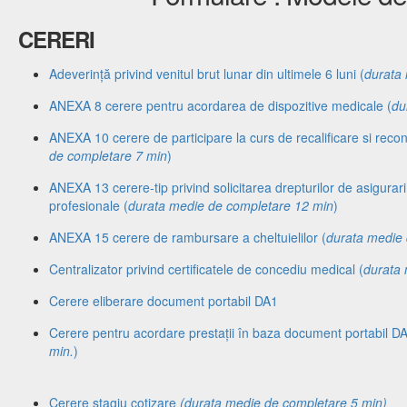
CERERI
Adeverință privind venitul brut lunar din ultimele 6 luni (
durata
ANEXA 8 cerere pentru acordarea de dispozitive medicale (
du
ANEXA 10 cerere de participare la curs de recalificare si recon
de completare 7 min
)
ANEXA 13 cerere-tip privind solicitarea drepturilor de asigurar
profesionale (
durata medie de completare 12 min
)
ANEXA 15 cerere de rambursare a cheltuielilor (
durata medie 
Centralizator privind certificatele de concediu medical (
durata 
Cerere eliberare document portabil DA1
Cerere pentru acordare prestații în baza document portabil DA
min.
)
Cerere stagiu cotizare
(durata medie de completare 5 min)