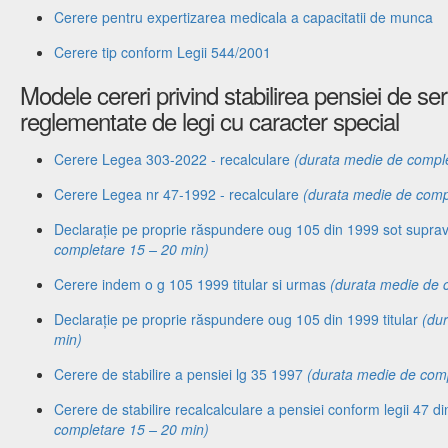
Cerere pentru expertizarea medicala a capacitatii de munca
Cerere tip conform Legii 544/2001
Modele cereri privind stabilirea pensiei de ser
reglementate de legi cu caracter special
Cerere Legea 303-2022 - recalculare
(durata medie de compl
Cerere Legea nr 47-1992 - recalculare
(durata medie de comp
Declarație pe proprie răspundere oug 105 din 1999 sot suprav
completare 15 – 20 min)
Cerere indem o g 105 1999 titular si urmas
(durata medie de 
Declarație pe proprie răspundere oug 105 din 1999 titular
(du
min)
Cerere de stabilire a pensiei lg 35 1997
(durata medie de comp
Cerere de stabilire recalcalculare a pensiei conform legii 47 
completare 15 – 20 min)