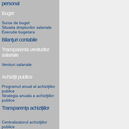
personal
Buget
Surse de buget
Situatia drepturilor salariale
Executie bugetara
Bilanţuri contabile
Transparenta veniturilor
salariale
Venituri salariale
Achiziţii publice
Programul anual al achiziţiilor
publice
Strategia anuala a achiziţiilor
publice
Transparenţa achiziţiilor
Centralizatorul achiziţiilor
publice