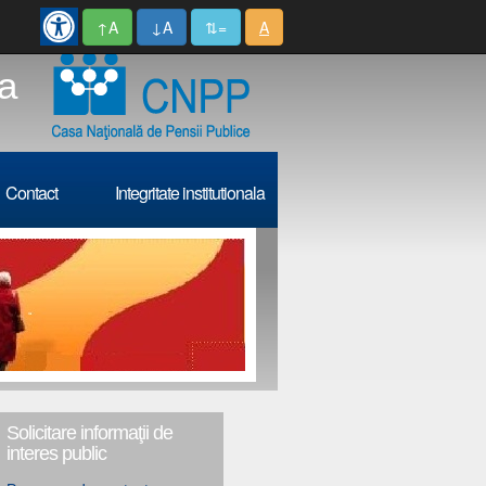
↑A
↓A
⇅=
A
cea
Contact
Integritate institutionala
Solicitare informaţii de
interes public