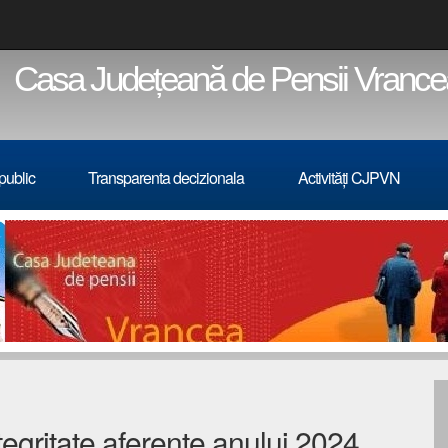
asa Județeană de Pensii Vran
 public
Transparenta decizionala
Activități CJPVN
gritate aferente anului 2024