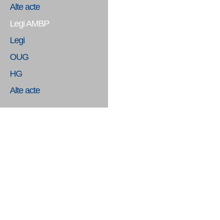
Alte acte
Legi AMBP
Legi
OUG
HG
Alte acte