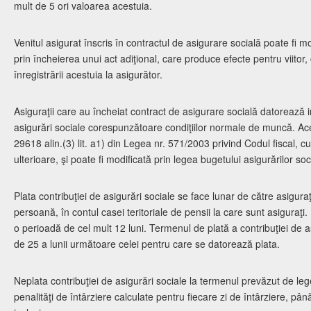
mult de 5 ori valoarea acestuia.
Venitul asigurat înscris în contractul de asigurare socială poate fi mod
prin încheierea unui act adiţional, care produce efecte pentru viitor
înregistrării acestuia la asigurător.
Asiguraţii care au încheiat contract de asigurare socială datorează i
asigurări sociale corespunzătoare condiţiilor normale de muncă. Ace
29618 alin.(3) lit. a1) din Legea nr. 571/2003 privind Codul fiscal, cu
ulterioare, şi poate fi modificată prin legea bugetului asigurărilor soc
Plata contribuţiei de asigurări sociale se face lunar de către asiguraţ
persoană, în contul casei teritoriale de pensii la care sunt asiguraţi.
o perioadă de cel mult 12 luni. Termenul de plată a contribuţiei de a
de 25 a lunii următoare celei pentru care se datorează plata.
Neplata contribuţiei de asigurări sociale la termenul prevăzut de le
penalităţi de întârziere calculate pentru fiecare zi de întârziere, pân