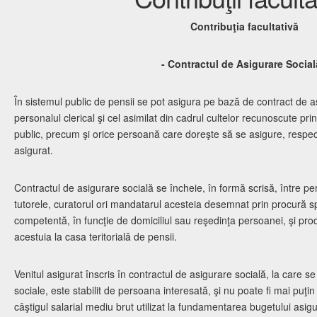
Contribuţia facultativă
- Contractul de Asigurare Social
În sistemul public de pensii se pot asigura pe bază de contract de as
personalul clerical şi cel asimilat din cadrul cultelor recunoscute pri
public, precum şi orice persoană care doreşte să se asigure, respec
asigurat.
Contractul de asigurare socială se încheie, în formă scrisă, între p
tutorele, curatorul ori mandatarul acesteia desemnat prin procură spe
competentă, în funcţie de domiciliul sau reşedinţa persoanei, şi prod
acestuia la casa teritorială de pensii.
Venitul asigurat înscris în contractul de asigurare socială, la care s
sociale, este stabilit de persoana interesată, şi nu poate fi mai pu
câştigul salarial mediu brut utilizat la fundamentarea bugetului asigur